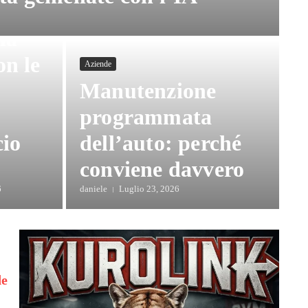
la
on le
Aziende
Manutenzione
programmata
cio
dell’auto: perché
conviene davvero
6
daniele
Luglio 23, 2026
de