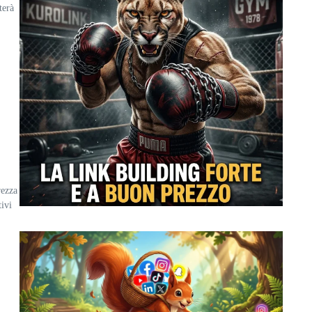
terà
rezza
tivi