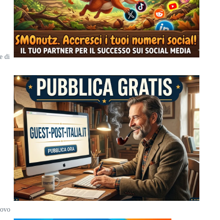
e di
uovo