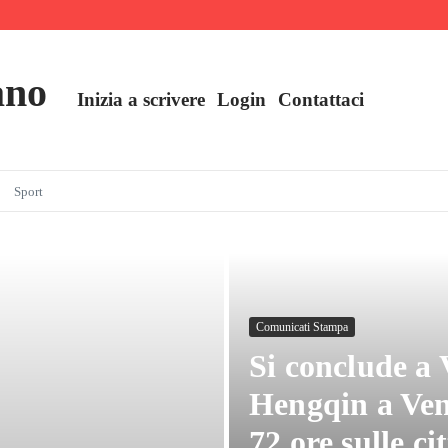
ll’industria
e oggi
ano
Inizia a scrivere
Login
Contattaci
Sport
Comunicati Stampa
Si conclude a 
Hengqin a Ven
72 ore sulle ci