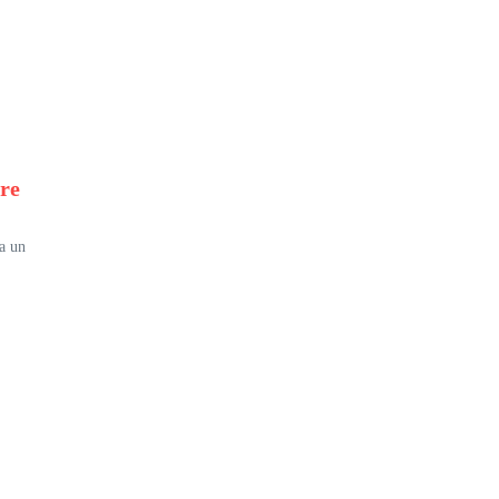
re
a un