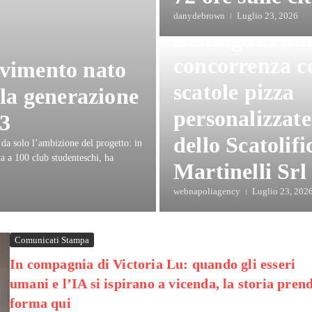
Food
danydebrown
Luglio 23, 2026
Distinguiti dal
concorrenza c
vimento nato
scatole pizza
la generazione
personalizzate
63
dello Scatolifi
da solo l’ambizione del progetto: in
a a 100 club studenteschi, ha
Martinelli Srl
webnapoliagency
Luglio 23, 202
Comunicati Stampa
In compagnia di Victoria Lu: quando gli esseri
umani e l’IA si ispirano a vicenda, la storia pren
forma qui