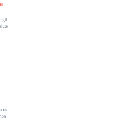
fa
degli
alute
ocus
 non