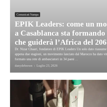
Comunicati Stampa
EPIK Leaders: come un mo
a Casablanca sta formando 
che guiderà l’Africa del 20
Dr. Nizar Chaari, fondatore di EPIK Leaders Un solo dato riassume 
appena due stagioni, un movimento lanciato dal Marocco ha dato vit
formato una rete di ambasciatori in 34 paesi ...
danydebrown
Luglio 23, 2026