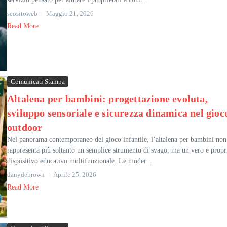
seositoweb
Maggio 21, 2026
Read More
Comunicati Stampa
Altalena per bambini: progettazione evoluta,
sviluppo sensoriale e sicurezza dinamica nel gioc
outdoor
Nel panorama contemporaneo del gioco infantile, l’altalena per bambini non
rappresenta più soltanto un semplice strumento di svago, ma un vero e propr
dispositivo educativo multifunzionale. Le moder...
danydebrown
Aprile 25, 2026
Read More