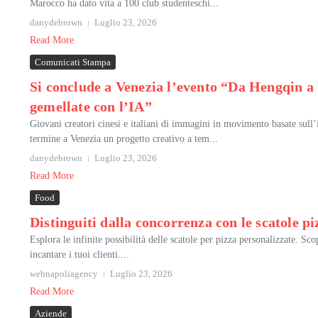
Marocco ha dato vita a 100 club studenteschi...
danydebrown
Luglio 23, 2026
Read More
Comunicati Stampa
Si conclude a Venezia l’evento “Da Hengqin a 
gemellate con l’IA”
Giovani creatori cinesi e italiani di immagini in movimento basate sull’
termine a Venezia un progetto creativo a tem...
danydebrown
Luglio 23, 2026
Read More
Food
Distinguiti dalla concorrenza con le scatole pi
Esplora le infinite possibilità delle scatole per pizza personalizzate. Sc
incantare i tuoi clienti....
webnapoliagency
Luglio 23, 2026
Read More
Aziende