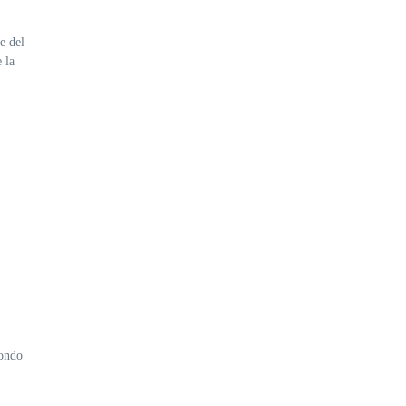
e del
 la
condo