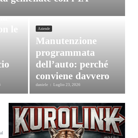
la
on le
Aziende
Manutenzione
programmata
cio
dell’auto: perché
conviene davvero
6
daniele
Luglio 23, 2026
al