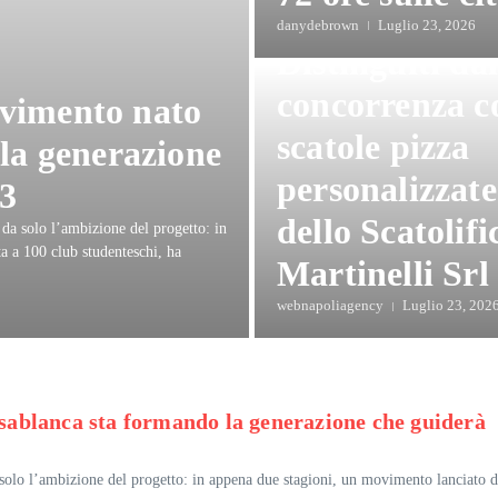
Food
danydebrown
Luglio 23, 2026
Distinguiti dal
concorrenza c
vimento nato
scatole pizza
la generazione
personalizzate
63
dello Scatolifi
da solo l’ambizione del progetto: in
a a 100 club studenteschi, ha
Martinelli Srl
webnapoliagency
Luglio 23, 202
ablanca sta formando la generazione che guiderà
olo l’ambizione del progetto: in appena due stagioni, un movimento lanciato d