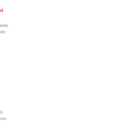
ai
delle
ile:
li
orto