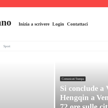
ll’industria
e oggi
ano
Inizia a scrivere
Login
Contattaci
Sport
Comunicati Stampa
Si conclude a 
Hengqin a Ven
72 ore sulle ci