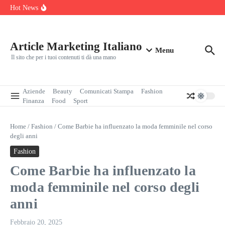
dello Scatolificio Martinelli Srl
Salta al contenuto
Hot News
Manutenzione programmata dell’auto: perché conviene davvero
L’Africa forma le sue élite in modo artigianale. È tempo di passare
all’industria
Svolta delle rinnovabili: perché l’indipendenza dai fornitori
conviene oggi
Article Marketing Italiano
Menu
Il sito che per i tuoi contenuti ti dà una mano
Aziende
Beauty
Comunicati Stampa
Fashion
Finanza
Food
Sport
Home
/
Fashion
/
Come Barbie ha influenzato la moda femminile nel corso
degli anni
Fashion
Come Barbie ha influenzato la
moda femminile nel corso degli
anni
Febbraio 20, 2025