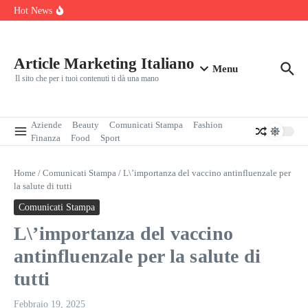
dello Scatolificio Martinelli Srl
Salta al contenuto
Hot News
Manutenzione programmata dell’auto: perché conviene davvero
L’Africa forma le sue élite in modo artigianale. È tempo di passare
all’industria
Svolta delle rinnovabili: perché l’indipendenza dai fornitori
conviene oggi
Article Marketing Italiano
Menu
Il sito che per i tuoi contenuti ti dà una mano
Aziende
Beauty
Comunicati Stampa
Fashion
Finanza
Food
Sport
Home
/
Comunicati Stampa
/
L\’importanza del vaccino antinfluenzale per
la salute di tutti
Comunicati Stampa
L\’importanza del vaccino
antinfluenzale per la salute di
tutti
Febbraio 19, 2025